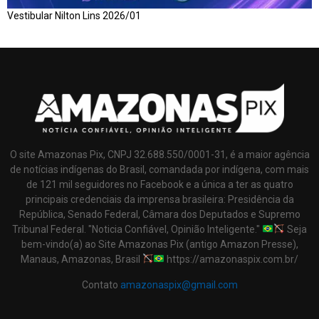
Vestibular Nilton Lins 2026/01
O site Amazonas Pix, CNPJ 32.688.550/0001-31, é a maior agência
de notícias indígenas do Brasil, comandada por indígena, com mais
de 121 mil seguidores no Facebook e a única a ter as quatro
principais credenciais da imprensa brasileira: Presidência da
República, Senado Federal, Câmara dos Deputados e Supremo
Tribunal Federal. "Noticia Confiável, Opinião Inteligente."
Seja
bem-vindo(a) ao Site Amazonas Pix (antigo Amazon Presse),
Manaus, Amazonas, Brasil
https://amazonaspix.com.br/
Contato
amazonaspix@gmail.com