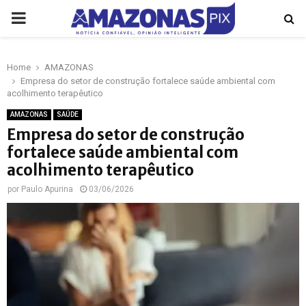
PRIMARY
MENU
Home
AMAZONAS
p
Empresa do setor de construção fortalece saúde ambiental com
acolhimento terapêutico
AMAZONAS
SAÚDE
Empresa do setor de construção
fortalece saúde ambiental com
acolhimento terapêutico
por
Paulo Apurina
03/06/2026