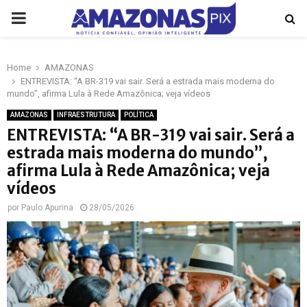
PRIMARY
MENU
Home
AMAZONAS
p
ENTREVISTA: “A BR-319 vai sair. Será a estrada mais moderna do
mundo”, afirma Lula à Rede Amazônica; veja vídeos
AMAZONAS
INFRAESTRUTURA
POLÍTICA
ENTREVISTA: “A BR-319 vai sair. Será a
estrada mais moderna do mundo”,
afirma Lula à Rede Amazônica; veja
vídeos
por
Paulo Apurina
28/05/2026