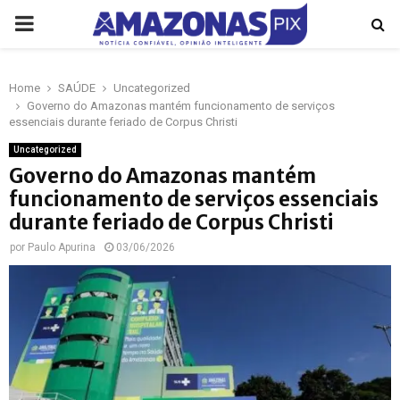
PRIMARY
MENU
Home
SAÚDE
Uncategorized
p
Governo do Amazonas mantém funcionamento de serviços
essenciais durante feriado de Corpus Christi
Uncategorized
Governo do Amazonas mantém
funcionamento de serviços essenciais
durante feriado de Corpus Christi
por
Paulo Apurina
03/06/2026