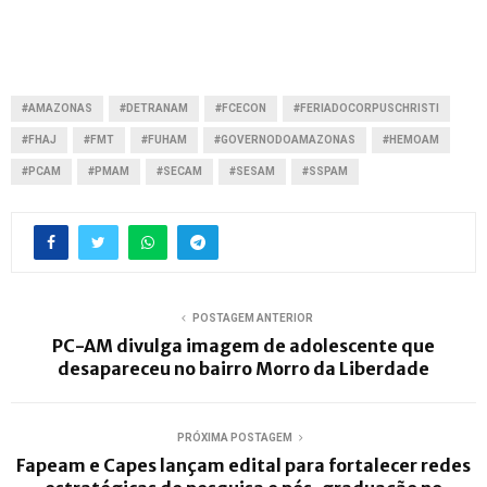
#AMAZONAS
#DETRANAM
#FCECON
#FERIADOCORPUSCHRISTI
#FHAJ
#FMT
#FUHAM
#GOVERNODOAMAZONAS
#HEMOAM
#PCAM
#PMAM
#SECAM
#SESAM
#SSPAM
POSTAGEM ANTERIOR
PC-AM divulga imagem de adolescente que
desapareceu no bairro Morro da Liberdade
PRÓXIMA POSTAGEM
Fapeam e Capes lançam edital para fortalecer redes