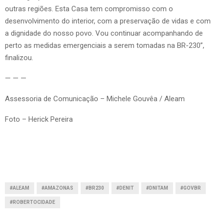
outras regiões. Esta Casa tem compromisso com o
desenvolvimento do interior, com a preservação de vidas e com
a dignidade do nosso povo. Vou continuar acompanhando de
perto as medidas emergenciais a serem tomadas na BR-230”,
finalizou.
— — —
Assessoria de Comunicação – Michele Gouvêa / Aleam
Foto – Herick Pereira
#ALEAM
#AMAZONAS
#BR230
#DENIT
#DNITAM
#GOVBR
#ROBERTOCIDADE