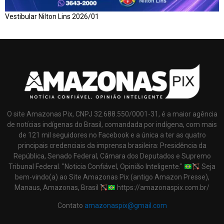
Vestibular Nilton Lins 2026/01
O site Amazonas Pix, CNPJ 32.688.550/0001-31, é a maior agência
de notícias indígenas do Brasil, comandada por indígena, com mais
de 121 mil seguidores no Facebook e a única a ter as quatro
principais credenciais da imprensa brasileira: Presidência da
República, Senado Federal, Câmara dos Deputados e Supremo
Tribunal Federal. "Noticia Confiável, Opinião Inteligente."
Seja
bem-vindo(a) ao Site Amazonas Pix (antigo Amazon Presse),
Manaus, Amazonas, Brasil
https://amazonaspix.com.br/
Contato
amazonaspix@gmail.com