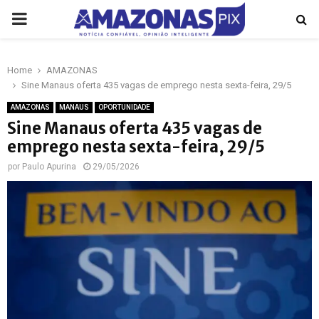
PRIMARY
MENU
Home
AMAZONAS
p
Sine Manaus oferta 435 vagas de emprego nesta sexta-feira, 29/5
AMAZONAS
MANAUS
OPORTUNIDADE
Sine Manaus oferta 435 vagas de
emprego nesta sexta-feira, 29/5
por
Paulo Apurina
29/05/2026