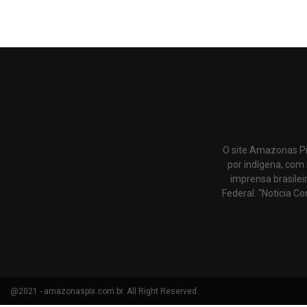
O site Amazonas Pi
por indígena, com 
imprensa brasilei
Federal. "Noticia Co
@2021 - amazonaspix.com.br. All Right Reserved.