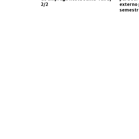
2/2
externo
semestr