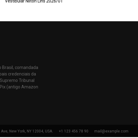
Vestibular Nilton Lins 2026/01
o Brasil, comandada
pais credenciais da
 Supremo Tribunal
Pix (antigo Amazon
h Ave, New York, NY 12004, USA.
+1 123 456 78 90
mail@example.com