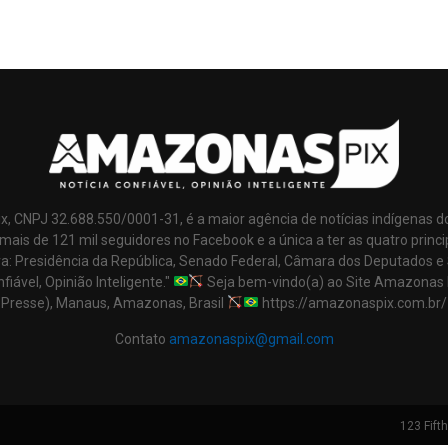
x, CNPJ 32.688.550/0001-31, é a maior agência de notícias indígenas d
mais de 121 mil seguidores no Facebook e a única a ter as quatro princi
ra: Presidência da República, Senado Federal, Câmara dos Deputados e
nfiável, Opinião Inteligente."
Seja bem-vindo(a) ao Site Amazonas 
Presse), Manaus, Amazonas, Brasil
https://amazonaspix.com.br/
Contato
amazonaspix@gmail.com
123 Fift