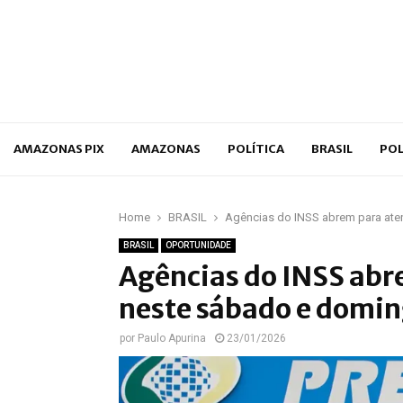
p
AMAZONAS PIX
AMAZONAS
POLÍTICA
BRASIL
POL
Home
BRASIL
Agências do INSS abrem para ate
BRASIL
OPORTUNIDADE
Agências do INSS abr
neste sábado e domi
por
Paulo Apurina
23/01/2026