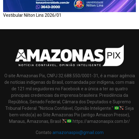
Vestibular Nilton Lins 2026/01
O site Amazonas Pix, CNPJ 32.688.550/0001-31, é a maior agência
de notícias indígenas do Brasil, comandada por indígena, com mais
de 121 mil seguidores no Facebook e a única a ter as quatro
principais credenciais da imprensa brasileira: Presidência da
República, Senado Federal, Câmara dos Deputados e Supremo
Tribunal Federal. "Noticia Confiável, Opinião Inteligente."
Seja
bem-vindo(a) ao Site Amazonas Pix (antigo Amazon Presse),
Manaus, Amazonas, Brasil
https://amazonaspix.com.br/
Contato
amazonaspix@gmail.com