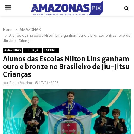
PRIMARY
MENU
Home
AMAZONAS
p
Alunos das Escolas Nilton Lins ganham ouro e bronze no Brasileiro de
Jiu-Jitsu Crianças
AMAZONAS
EDUCAÇÃO
ESPORTE
Alunos das Escolas Nilton Lins ganham
ouro e bronze no Brasileiro de Jiu-Jitsu
Crianças
por
Paulo Apurina
17/06/2026