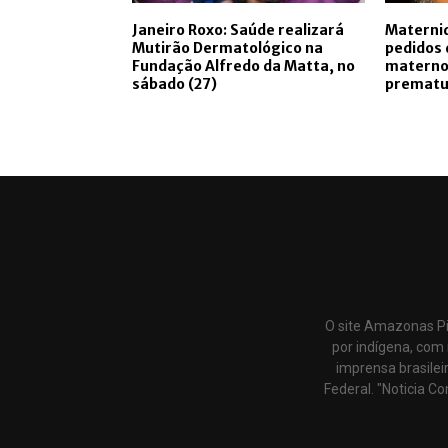
Janeiro Roxo: Saúde realizará
Maternid
Mutirão Dermatológico na
pedidos 
Fundação Alfredo da Matta, no
materno
sábado (27)
prematu
O site Amazonas Pi
por indígena, com 
imprensa brasilei
Federal. "Noticia Co