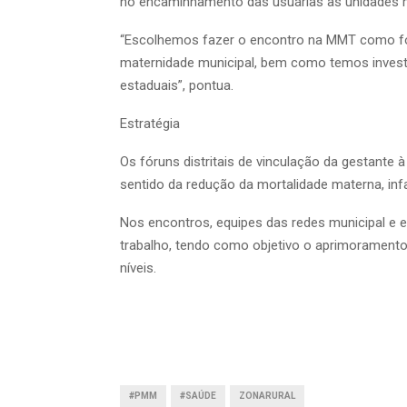
no encaminhamento das usuárias às unidades m
“Escolhemos fazer o encontro na MMT como form
maternidade municipal, bem como temos investi
estaduais”, pontua.
Estratégia
Os fóruns distritais de vinculação da gestante 
sentido da redução da mortalidade materna, infan
Nos encontros, equipes das redes municipal e 
trabalho, tendo como objetivo o aprimorament
níveis.
#PMM
#SAÚDE
ZONARURAL