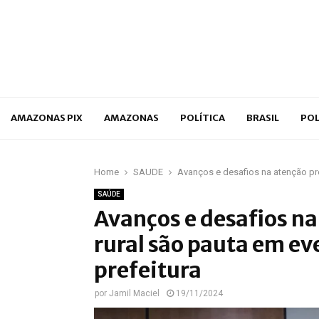
p
AMAZONAS PIX
AMAZONAS
POLÍTICA
BRASIL
POL
Home
SAÚDE
Avanços e desafios na atenção pré
SAÚDE
Avanços e desafios na
rural são pauta em e
prefeitura
por
Jamil Maciel
19/11/2024