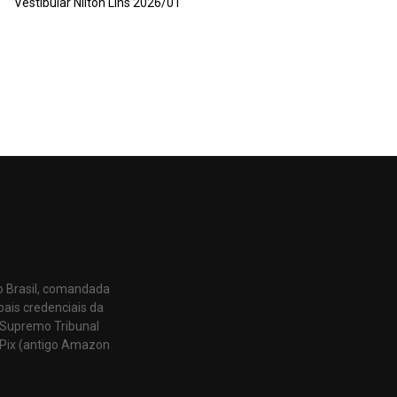
Vestibular Nilton Lins 2026/01
o Brasil, comandada
pais credenciais da
 Supremo Tribunal
Pix (antigo Amazon