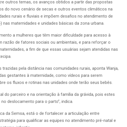
entre outros temas, os avanços obtidos a partir das propostas
s do novo cenário de secas e outros eventos climáticos na
ades rurais e fluviais e impõem desafios no atendimento de
o) nas maternidades e unidades básicas da zona urbana.
dimento a mulheres que têm maior dificuldade para acesso à
m razão de fatores sociais ou ambientais, e para reforçar o
aternidades, a fim de que essas usuárias sejam atendidas nas
ecipa.
es trazidas pela distância nas comunidades rurais, aponta Wanja,
 das gestantes à maternidade, como vídeos para serem
e os fluxos e rotinas nas unidades onde terão seus bebês.
 do parceiro e na orientação à família da grávida, pois estes
 no deslocamento para o parto”, indica.
ca da Semsa, está o de fortalecer a articulação entre
ratégia para qualificar as equipes no atendimento pré-natal e