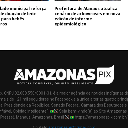
ade municipal reforça
Prefeitura de Manaus atualiza
de doação de leite
cenário de arboviroses em nova
 para bebês
edição de informe
ros
epidemiológico
x, CNPJ 32.688.550/0001-31, é a maior agência de notícias indígenas d
mais de 121 mil seguidores no Facebook e a única a ter as quatro princi
ra: Presidência da República, Senado Federal, Câmara dos Deputados e
nfiável, Opinião Inteligente."
Seja bem-vindo(a) ao Site Amazonas 
Presse), Manaus, Amazonas, Brasil
https://amazonaspix.com.br/
Contato
amazonaspix@gmail.com