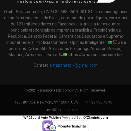
O site Amazonas Pix, CNPJ 32.688.550/0001-31, é a maior agência
de notícias indígenas do Brasil, comandada por indígena, com mais
de 121 mil seguidores no Facebook e a única a ter as quatro
principais credenciais da imprensa brasileira: Presidência da
República, Senado Federal, Câmara dos Deputados e Supremo
Tribunal Federal. "Noticia Confiável, Opinião Inteligente."
Seja
bem-vindo(a) ao Site Amazonas Pix (antigo Amazon Presse),
Manaus, Amazonas, Brasil
https://amazonaspix.com.br/
Contato
amazonaspix@gmail.com
@2021 - amazonaspix.com.br. All Right Reserved.
123 Fifth Ave, New York, NY 12004, USA.
+1 123 456 78 90
mail@example.com
WP2Social Auto Publish
Powered By :
XYZScripts.com