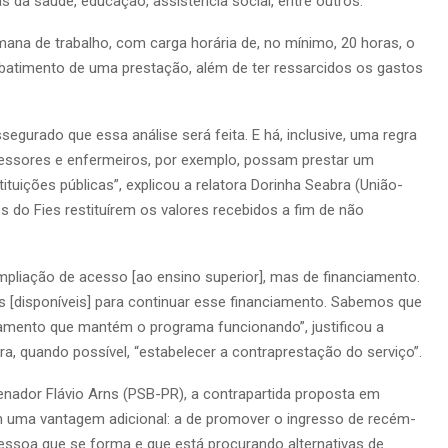
 da saúde, educação, assistência social, entre outros.
ana de trabalho, com carga horária de, no mínimo, 20 horas, o
abatimento de uma prestação, além de ter ressarcidos os gastos
ssegurado que essa análise será feita. E há, inclusive, uma regra
fessores e enfermeiros, por exemplo, possam prestar um
tuições públicas”, explicou a relatora Dorinha Seabra (União-
s do Fies restituírem os valores recebidos a fim de não
pliação de acesso [ao ensino superior], mas de financiamento.
os [disponíveis] para continuar esse financiamento. Sabemos que
amento que mantém o programa funcionando”, justificou a
a, quando possível, “estabelecer a contraprestação do serviço”.
nador Flávio Arns (PSB-PR), a contrapartida proposta em
tem uma vantagem adicional: a de promover o ingresso de recém-
ssoa que se forma e que está procurando alternativas de