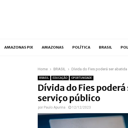
p
AMAZONAS PIX
AMAZONAS
POLÍTICA
BRASIL
POL
Home
BRASIL
Dívida do Fies poderá ser abatida
BRASIL
EDUCAÇÃO
OPORTUNIDADE
Dívida do Fies poderá
serviço público
por
Paulo Apurina
12/12/2023