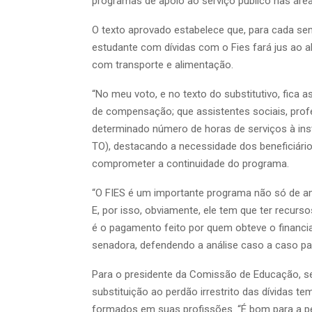
programas de apoio ao serviço público nas áreas
O texto aprovado estabelece que, para cada sem
estudante com dívidas com o Fies fará jus ao 
com transporte e alimentação.
“No meu voto, e no texto do substitutivo, fica a
de compensação; que assistentes sociais, pro
determinado número de horas de serviços à insti
TO), destacando a necessidade dos beneficiário
comprometer a continuidade do programa.
“O FIES é um importante programa não só de am
E, por isso, obviamente, ele tem que ter recurs
é o pagamento feito por quem obteve o financi
senadora, defendendo a análise caso a caso par
Para o presidente da Comissão de Educação, se
substituição ao perdão irrestrito das dívidas 
formados em suas profissões. “É bom para a pe