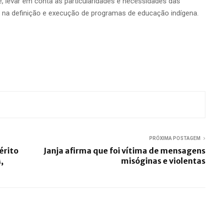
te, levar em conta as particularidades e necessidades das
o na definição e execução de programas de educação indígena.
PRÓXIMA POSTAGEM
érito
Janja afirma que foi vítima de mensagens
,
misóginas e violentas