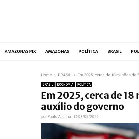
p
AMAZONAS PIX
AMAZONAS
POLÍTICA
BRASIL
POL
Home
BRASIL
Em 2025, cerca de 18 milhões de f
BRASIL
ECONOMIA
POLÍTICA
Em 2025, cerca de 18 
auxílio do governo
por
Paulo Apurina
08/05/2026