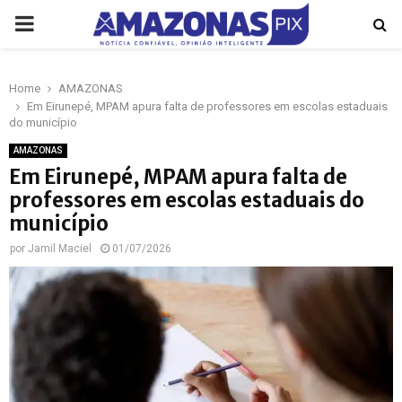
PRIMARY
MENU
Home
AMAZONAS
p
Em Eirunepé, MPAM apura falta de professores em escolas estaduais
do município
AMAZONAS
Em Eirunepé, MPAM apura falta de
professores em escolas estaduais do
município
por
Jamil Maciel
01/07/2026