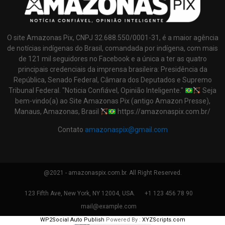
O site Amazonas Pix, CNPJ 32.688.550/0001-31, é a maior agência
de notícias indígenas do Brasil, comandada por indígena, com mais
de 121 mil seguidores no Facebook e a única a ter as quatro
principais credenciais da imprensa brasileira: Presidência da
República, Senado Federal, Câmara dos Deputados e Supremo
Tribunal Federal. "Noticia Confiável, Opinião Inteligente."
Seja
bem-vindo(a) ao Site Amazonas Pix (antigo Amazon Presse),
Manaus, Amazonas, Brasil
https://amazonaspix.com.br/
Contato
amazonaspix@gmail.com
@2021 - amazonaspix.com.br. All Right Reserved.
123 Fifth Ave, New York, NY 12004, USA.
+1 123 456 78 90
mail@example.com
WP2Social Auto Publish
Powered By :
XYZScripts.com