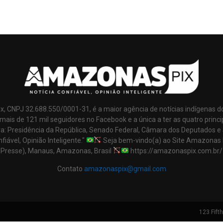
x, CNPJ 32.688.550/0001-31, é a maior agência de notícias indígenas d
mais de 121 mil seguidores no Facebook e a única a ter as quatro princi
ra: Presidência da República, Senado Federal, Câmara dos Deputados e
nfiável, Opinião Inteligente."
Seja bem-vindo(a) ao Site Amazonas 
Presse), Manaus, Amazonas, Brasil
https://amazonaspix.com.br/
Contato
amazonaspix@gmail.com
123 Fift