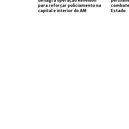
deflagra operação Réveillon
permanen
para reforçar policiamento na
combate
capital e interior do AM
Estado