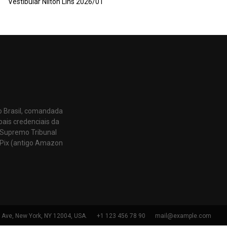
Vestibular Nilton Lins 2026/01
o Brasil, comandada
pais credenciais da
 Supremo Tribunal
Pix (antigo Amazon
h Ave, New York, NY 12004, USA.
+1 123 456 78 90
mail@example.com