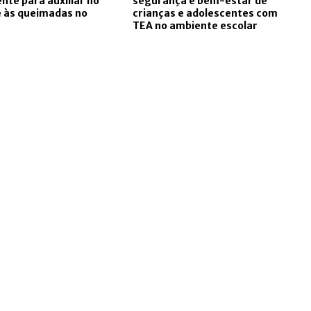
te para auxiliar no
segurança e bem-estar de
 às queimadas no
crianças e adolescentes com
TEA no ambiente escolar