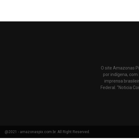
O site Amazonas Pi
por indígena, com 
imprensa brasilei
Federal. "Noticia Co
@2021 - amazonaspix.com.br. All Right Reserved.