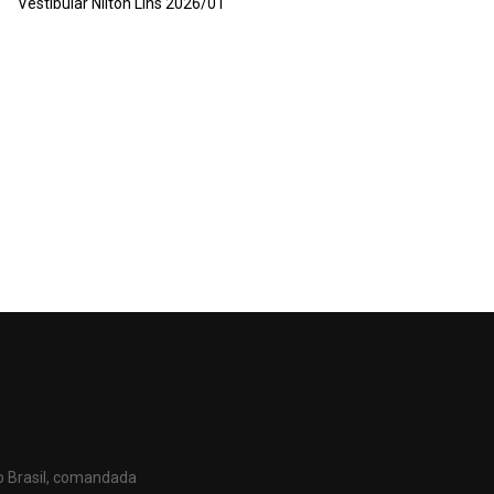
Vestibular Nilton Lins 2026/01
o Brasil, comandada