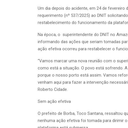
Um dia depois do acidente, em 24 de fevereiro 
requerimento (nº 537/2025) ao DNIT solicitand
restabelecimento do funcionamento da plataf
Na época, o superintendente do DNIT no Amazon
informando das ações que seriam tomadas para 
ação efetiva ocorreu para restabelecer o funci
“Vamos marcar uma nova reunião com o superint
como está a situação. O povo está sofrendo. A
porque o nosso porto está assim. Vamos reforç
venham aqui para fazer a intervenção necessári
Roberto Cidade.
Sem ação efetiva
O prefeito de Borba, Toco Santana, ressaltou q
nenhuma ação efetiva foi tomada para dirimir o 
plataforma está submersa.