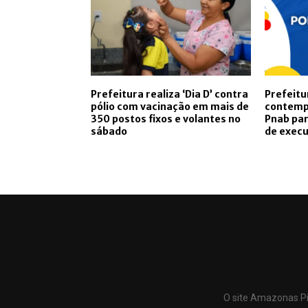
Prefeitura realiza ‘Dia D’ contra
Prefeitu
pólio com vacinação em mais de
contempl
350 postos fixos e volantes no
Pnab par
sábado
de exec
O site Amazonas Pi