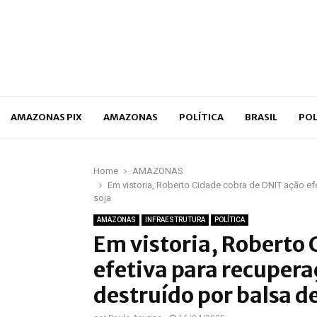
p
AMAZONAS PIX
AMAZONAS
POLÍTICA
BRASIL
POL
Home
AMAZONAS
Em vistoria, Roberto Cidade cobra de DNIT ação efe
soja
AMAZONAS
INFRAESTRUTURA
POLÍTICA
Em vistoria, Roberto 
efetiva para recupera
destruído por balsa de