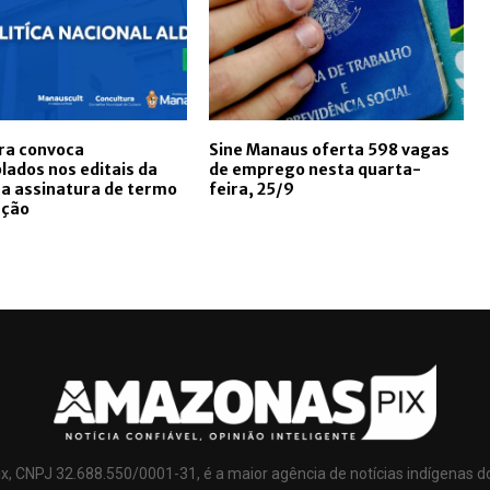
ra convoca
Sine Manaus oferta 598 vagas
ados nos editais da
de emprego nesta quarta-
a assinatura de termo
feira, 25/9
ução
x, CNPJ 32.688.550/0001-31, é a maior agência de notícias indígenas d