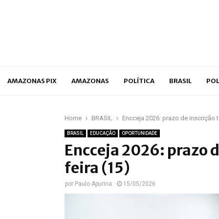
p
AMAZONAS PIX
AMAZONAS
POLÍTICA
BRASIL
POL
Home
BRASIL
Encceja 2026: prazo de inscrição t
BRASIL
EDUCAÇÃO
OPORTUNIDADE
Encceja 2026: prazo d
feira (15)
por
Paulo Apurina
15/05/2026