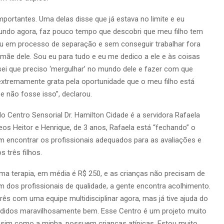
portantes. Uma delas disse que já estava no limite e eu
ndo agora, faz pouco tempo que descobri que meu filho tem
ou em processo de separação e sem conseguir trabalhar fora
mãe dele. Sou eu para tudo e eu me dedico a ele e às coisas
 sei que preciso ‘mergulhar’ no mundo dele e fazer com que
 extremamente grata pela oportunidade que o meu filho está
se não fosse isso”, declarou.
 Centro Sensorial Dr. Hamilton Cidade é a servidora Rafaela
s Heitor e Henrique, de 3 anos, Rafaela está “fechando” o
em encontrar os profissionais adequados para as avaliações e
 três filhos.
ma terapia, em média é R$ 250, e as crianças não precisam de
m dos profissionais de qualidade, a gente encontra acolhimento.
 com uma equipe multidisciplinar agora, mas já tive ajuda do
ndidos maravilhosamente bem. Esse Centro é um projeto muito
 assim como a minha, possuem crianças atípicas. Estou muito