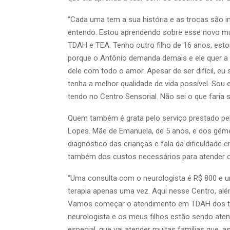
“Cada uma tem a sua história e as trocas são im
entendo. Estou aprendendo sobre esse novo mu
TDAH e TEA. Tenho outro filho de 16 anos, est
porque o Antônio demanda demais e ele quer a 
dele com todo o amor. Apesar de ser difícil, eu
tenha a melhor qualidade de vida possível. Sou
tendo no Centro Sensorial. Não sei o que faria 
Quem também é grata pelo serviço prestado pelo
Lopes. Mãe de Emanuela, de 5 anos, e dos gêmeo
diagnóstico das crianças e fala da dificuldade 
também dos custos necessários para atender os
“Uma consulta com o neurologista é R$ 800 e u
terapia apenas uma vez. Aqui nesse Centro, alé
Vamos começar o atendimento em TDAH dos três
neurologista e os meus filhos estão sendo ate
especial, que vai atender muitas famílias que,