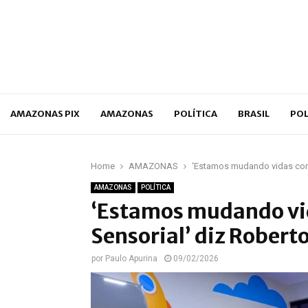
p
AMAZONAS PIX
AMAZONAS
POLÍTICA
BRASIL
POL
Home
AMAZONAS
‘Estamos mudando vidas com 
AMAZONAS
POLÍTICA
‘Estamos mudando vid
Sensorial’ diz Robert
por
Paulo Apurina
09/02/2026