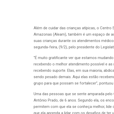
Além de cuidar das crianças atípicas, o Centro 
Amazonas (Aleam), também é um espaço de ac
suas crianças durante os atendimentos médicos
segunda-feira, (9/2), pelo presidente do Legisl
“É muito gratificante ver que estamos mudando 
recebendo o melhor atendimento possível e a
recebendo suporte. Elas, em sua maioria, abdi
sendo pesado demais. Aqui elas estão receben
grupo para que possam se fortalecer”, pontuou 
Uma das pessoas que se sente amparada pelo Ce
Antônio Prado, de 6 anos. Segundo ela, os enc
permitem com que ela se conheça melhor, lide 
que ela aprenda a lidar com os desafios de ter u