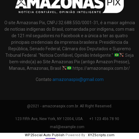
O site Amazonas Pix, CNPJ 32.688.550/0001-31, é a maior agência
de notícias indígenas do Brasil, comandada por indígena, com mais
de 121 mil seguidores no Facebook e a única a ter as quatro
principais credenciais da imprensa brasileira: Presidência da
República, Senado Federal, Câmara dos Deputados e Supremo
Tribunal Federal. "Noticia Confiável, Opinião Inteligente."
Seja
bem-vindo(a) ao Site Amazonas Pix (antigo Amazon Presse),
Manaus, Amazonas, Brasil
https://amazonaspix.com.br/
Contato
amazonaspix@gmail.com
@2021 - amazonaspix.com.br. All Right Reserved.
123 Fifth Ave, New York, NY 12004, USA.
+1 123 456 78 90
mail@example.com
WP2Social Auto Publish
Powered By :
XYZScripts.com