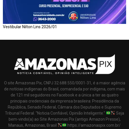
Vestibular Nilton Lins 2026/01
O site Amazonas Pix, CNPJ 32.688.550/0001-31, é a maior agência
de notícias indígenas do Brasil, comandada por indígena, com mais
de 121 mil seguidores no Facebook e a única a ter as quatro
principais credenciais da imprensa brasileira: Presidência da
República, Senado Federal, Câmara dos Deputados e Supremo
Tribunal Federal. "Noticia Confiável, Opinião Inteligente."
Seja
bem-vindo(a) ao Site Amazonas Pix (antigo Amazon Presse),
Manaus, Amazonas, Brasil
https://amazonaspix.com.br/