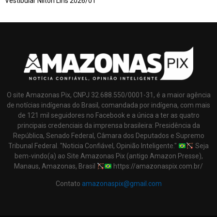
Vestibular Nilton Lins 2026/01
O site Amazonas Pix, CNPJ 32.688.550/0001-31, é a maior agência
de notícias indígenas do Brasil, comandada por indígena, com mais
de 121 mil seguidores no Facebook e a única a ter as quatro
principais credenciais da imprensa brasileira: Presidência da
República, Senado Federal, Câmara dos Deputados e Supremo
Tribunal Federal. "Noticia Confiável, Opinião Inteligente."
Seja
bem-vindo(a) ao Site Amazonas Pix (antigo Amazon Presse),
Manaus, Amazonas, Brasil
https://amazonaspix.com.br/
Contato
amazonaspix@gmail.com