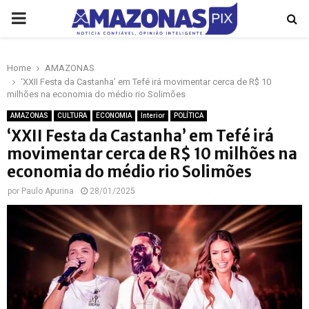
PRIMARY
MENU
Home
AMAZONAS
p
‘XXII Festa da Castanha’ em Tefé irá movimentar cerca de R$ 10
milhões na economia do médio rio Solimões
AMAZONAS
CULTURA
ECONOMIA
Interior
POLÍTICA
‘XXII Festa da Castanha’ em Tefé irá
movimentar cerca de R$ 10 milhões na
economia do médio rio Solimões
por
Paulo Apurina
28/01/2025