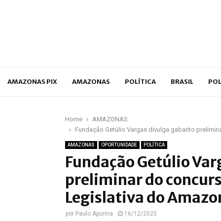
p
AMAZONAS PIX
AMAZONAS
POLÍTICA
BRASIL
POL
Home
AMAZONAS
Fundação Getúlio Vargas divulga gabarito prelimi
AMAZONAS
OPORTUNIDADE
POLÍTICA
Fundação Getúlio Var
preliminar do concur
Legislativa do Amazo
por
Paulo Apurina
16/12/2025