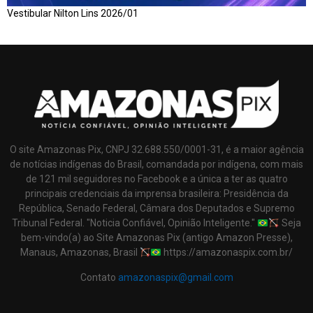
Vestibular Nilton Lins 2026/01
O site Amazonas Pix, CNPJ 32.688.550/0001-31, é a maior agência
de notícias indígenas do Brasil, comandada por indígena, com mais
de 121 mil seguidores no Facebook e a única a ter as quatro
principais credenciais da imprensa brasileira: Presidência da
República, Senado Federal, Câmara dos Deputados e Supremo
Tribunal Federal. "Noticia Confiável, Opinião Inteligente."
Seja
bem-vindo(a) ao Site Amazonas Pix (antigo Amazon Presse),
Manaus, Amazonas, Brasil
https://amazonaspix.com.br/
Contato
amazonaspix@gmail.com