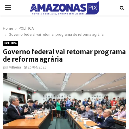
PRIMARY
MENU
Home
POLÍTICA
p
Governo federal vai retomar programa de reforma agrária
POLÍTICA
Governo federal vai retomar programa
de reforma agrária
por
Vilhena
26/04/2023