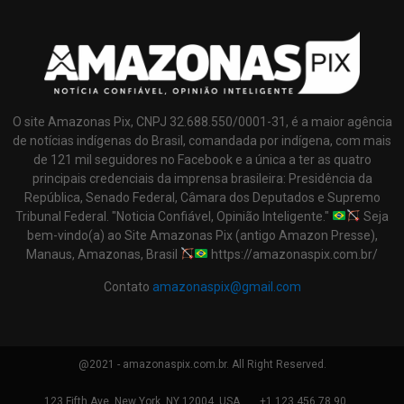
O site Amazonas Pix, CNPJ 32.688.550/0001-31, é a maior agência
de notícias indígenas do Brasil, comandada por indígena, com mais
de 121 mil seguidores no Facebook e a única a ter as quatro
principais credenciais da imprensa brasileira: Presidência da
República, Senado Federal, Câmara dos Deputados e Supremo
Tribunal Federal. "Noticia Confiável, Opinião Inteligente."
Seja
bem-vindo(a) ao Site Amazonas Pix (antigo Amazon Presse),
Manaus, Amazonas, Brasil
https://amazonaspix.com.br/
Contato
amazonaspix@gmail.com
@2021 - amazonaspix.com.br. All Right Reserved.
123 Fifth Ave, New York, NY 12004, USA.
+1 123 456 78 90