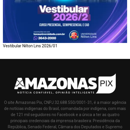
Vestibular Nilton Lins 2026/01
O site Amazonas Pix, CNPJ 32.688.550/0001-31, é a maior agência
de notícias indígenas do Brasil, comandada por indígena, com mais
de 121 mil seguidores no Facebook e a única a ter as quatro
principais credenciais da imprensa brasileira: Presidência da
República, Senado Federal, Câmara dos Deputados e Supremo