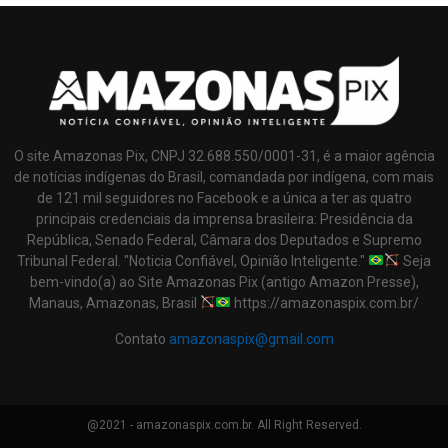
O site Amazonas Pix, CNPJ 32.688.550/0001-31, é a maior agência
de notícias indígenas do Brasil, comandada por indígena, com mais
de 121 mil seguidores no Facebook e a única a ter as quatro
principais credenciais da imprensa brasileira: Presidência da
República, Senado Federal, Câmara dos Deputados e Supremo
Tribunal Federal. "Noticia Confiável, Opinião Inteligente."
Seja
bem-vindo(a) ao Site Amazonas Pix (antigo Amazon Presse),
Manaus, Amazonas, Brasil
https://amazonaspix.com.br/
Contato
amazonaspix@gmail.com
@2021 - amazonaspix.com.br. All Right Reserved.