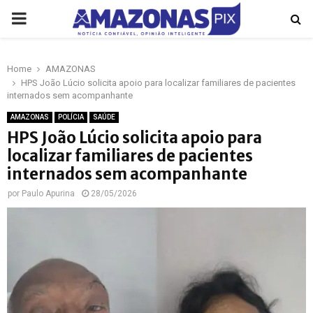
PRIMARY
MENU
Home
AMAZONAS
p
HPS João Lúcio solicita apoio para localizar familiares de pacientes
internados sem acompanhante
AMAZONAS
POLÍCIA
SAÚDE
HPS João Lúcio solicita apoio para
localizar familiares de pacientes
internados sem acompanhante
por
Paulo Apurina
28/05/2026