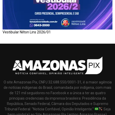
Vestibular Nilton Lins 2026/01
O site Amazonas Pix, CNPJ 32.688.550/0001-31, é a maior agência
de notícias indígenas do Brasil, comandada por indígena, com mais
de 121 mil seguidores no Facebook e a única a ter as quatro
principais credenciais da imprensa brasileira: Presidência da
República, Senado Federal, Câmara dos Deputados e Supremo
Tribunal Federal. "Noticia Confiável, Opinião Inteligente."
Seja
bem-vindo(a) ao Site Amazonas Pix (antigo Amazon Presse),