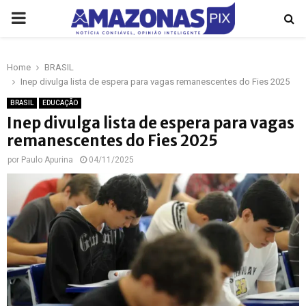
PRIMARY
MENU
Home
BRASIL
p
Inep divulga lista de espera para vagas remanescentes do Fies 2025
BRASIL
EDUCAÇÃO
Inep divulga lista de espera para vagas
remanescentes do Fies 2025
por
Paulo Apurina
04/11/2025