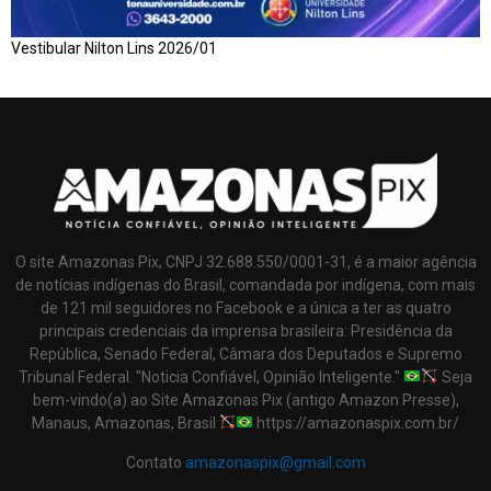
Vestibular Nilton Lins 2026/01
O site Amazonas Pix, CNPJ 32.688.550/0001-31, é a maior agência
de notícias indígenas do Brasil, comandada por indígena, com mais
de 121 mil seguidores no Facebook e a única a ter as quatro
principais credenciais da imprensa brasileira: Presidência da
República, Senado Federal, Câmara dos Deputados e Supremo
Tribunal Federal. "Noticia Confiável, Opinião Inteligente."
Seja
bem-vindo(a) ao Site Amazonas Pix (antigo Amazon Presse),
Manaus, Amazonas, Brasil
https://amazonaspix.com.br/
Contato
amazonaspix@gmail.com