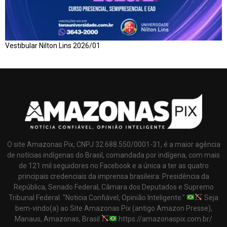
Vestibular Nilton Lins 2026/01
O site Amazonas Pix, CNPJ 32.688.550/0001-31, é a maior agência
de notícias indígenas do Brasil, comandada por indígena, com mais
de 121 mil seguidores no Facebook e a única a ter as quatro
principais credenciais da imprensa brasileira: Presidência da
República, Senado Federal, Câmara dos Deputados e Supremo
Tribunal Federal. "Noticia Confiável, Opinião Inteligente."
Seja
bem-vindo(a) ao Site Amazonas Pix (antigo Amazon Presse),
Manaus, Amazonas, Brasil
https://amazonaspix.com.br/