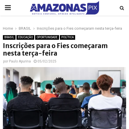
PRIMARY
MENU
Home
BRASIL
Inscrições para o Fies começaram nesta terça-feira
p
BRASIL
EDUCAÇÃO
OPORTUNIDADE
POLÍTICA
Inscrições para o Fies começaram
nesta terça-feira
por
Paulo Apurina
05/02/2025