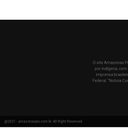
O site Amazonas Pi
por indígena, com 
imprensa brasilei
Federal. "Noticia Co
@2021 - amazonaspix.com.br. All Right Reserved.