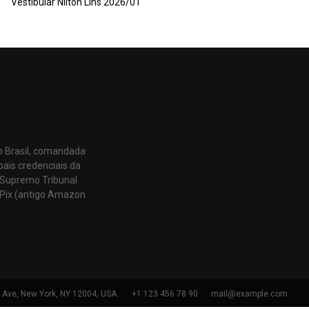
Vestibular Nilton Lins 2026/01
o Brasil, comandada
pais credenciais da
 Supremo Tribunal
Pix (antigo Amazon
h Ave, New York, NY 12004, USA.
+1 123 456 78 90
mail@example.com