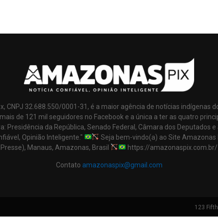
x, CNPJ 32.688.550/0001-31, é a maior agência de notícias indígenas d
mais de 121 mil seguidores no Facebook e a única a ter as quatro princi
ra: Presidência da República, Senado Federal, Câmara dos Deputados e
nfiável, Opinião Inteligente."
Seja bem-vindo(a) ao Site Amazonas 
Presse), Manaus, Amazonas, Brasil
https://amazonaspix.com.br/
Contato
amazonaspix@gmail.com
123 Fift