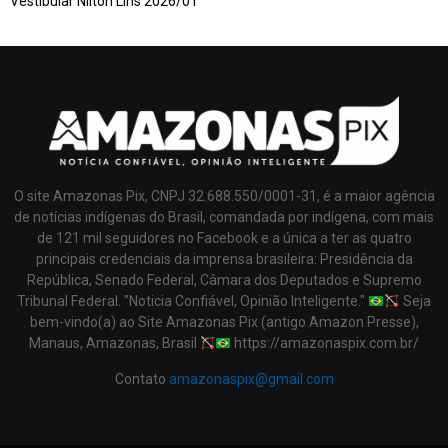
Vestibular Nilton Lins 2026/01
O site Amazonas Pix, CNPJ 32.688.550/0001-31, é a maior agência
de notícias indígenas do Brasil, comandada por indígena, com mais
de 121 mil seguidores no Facebook e a única a ter as quatro
principais credenciais da imprensa brasileira: Presidência da
República, Senado Federal, Câmara dos Deputados e Supremo
Tribunal Federal. "Noticia Confiável, Opinião Inteligente."
Seja
bem-vindo(a) ao Site Amazonas Pix (antigo Amazon Presse),
Manaus, Amazonas, Brasil
https://amazonaspix.com.br/
Contato
amazonaspix@gmail.com