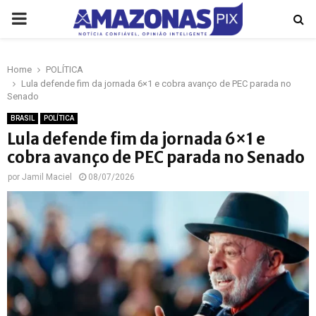
PRIMARY
MENU
Home
POLÍTICA
p
Lula defende fim da jornada 6×1 e cobra avanço de PEC parada no
Senado
BRASIL
POLÍTICA
Lula defende fim da jornada 6×1 e
cobra avanço de PEC parada no Senado
por
Jamil Maciel
08/07/2026