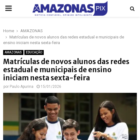
PRIMARY
MENU
Home
AMAZONAS
p
Matrículas de novos alunos das redes estadual e municipais de
ensino iniciam nesta sexta-feira
AMAZONAS
EDUCAÇÃO
Matrículas de novos alunos das redes
estadual e municipais de ensino
iniciam nesta sexta-feira
por
Paulo Apurina
15/01/2026