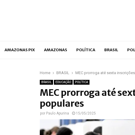
p
AMAZONAS PIX
AMAZONAS
POLÍTICA
BRASIL
POL
Home
BRASIL
MEC prorroga até sexta inscriçõe
BRASIL
EDUCAÇÃO
POLÍTICA
MEC prorroga até sext
populares
por
Paulo Apurina
15/05/2025