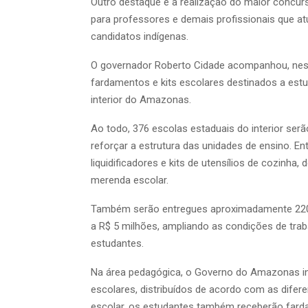
Outro destaque é a realização do maior concurs
para professores e demais profissionais que at
candidatos indígenas.
O governador Roberto Cidade acompanhou, nesta 
fardamentos e kits escolares destinados a estu
interior do Amazonas.
Ao todo, 376 escolas estaduais do interior se
reforçar a estrutura das unidades de ensino. Ent
liquidificadores e kits de utensílios de cozinh
merenda escolar.
Também serão entregues aproximadamente 220 m
a R$ 5 milhões, ampliando as condições de tra
estudantes.
Na área pedagógica, o Governo do Amazonas inv
escolares, distribuídos de acordo com as difer
escolar, os estudantes também receberão farda