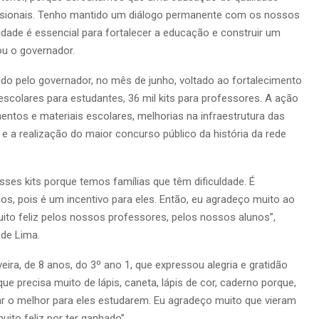
ssionais. Tenho mantido um diálogo permanente com os nossos
idade é essencial para fortalecer a educação e construir um
u o governador.
iado pelo governador, no mês de junho, voltado ao fortalecimento
escolares para estudantes, 36 mil kits para professores. A ação
ntos e materiais escolares, melhorias na infraestrutura das
e a realização do maior concurso público da história da rede
ses kits porque temos famílias que têm dificuldade. É
s, pois é um incentivo para eles. Então, eu agradeço muito ao
uito feliz pelos nossos professores, pelos nossos alunos”,
 de Lima.
eira, de 8 anos, do 3º ano 1, que expressou alegria e gratidão
que precisa muito de lápis, caneta, lápis de cor, caderno porque,
r o melhor para eles estudarem. Eu agradeço muito que vieram
ito feliz por ter ganhado”.