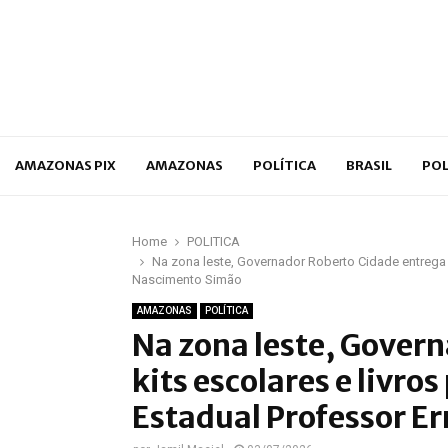
p
AMAZONAS PIX
AMAZONAS
POLÍTICA
BRASIL
POL
Home
POLÍTICA
Na zona leste, Governador Roberto Cidade entrega k
Nascimento Simão
AMAZONAS
POLÍTICA
Na zona leste, Gover
kits escolares e livro
Estadual Professor E