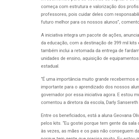
começa com estrutura e valorização dos profi
professores, pois cuidar deles com responsabil
futuro melhor para os nossos alunos”, comento
A iniciativa integra um pacote de ações, anunc
da educação, com a destinação de 399 mil kits 
também inclui a retomada da entrega de fardame
unidades de ensino, aquisição de equipamentos 
estadual.
“É uma importância muito grande recebermos es
importante para o aprendizado dos nossos aluno
governador por essa iniciativa agora. E estou m
comentou a diretora da escola, Darly Sansereth
Entre os beneficiados, está a aluna Geovana Oliv
pelos kits. “Eu gostei porque tem gente da sala 
às vezes, as mães e os pais não conseguem da
porque tem gente que precisa muito. Eu estou mu