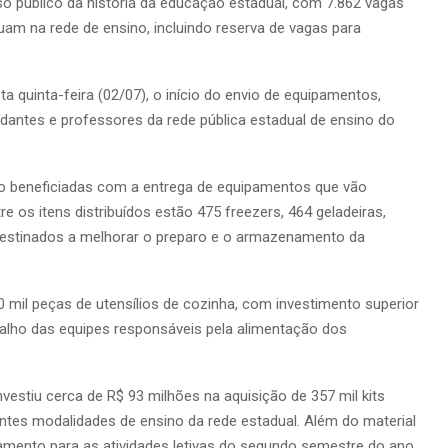
o público da história da educação estadual, com 7.862 vagas
uam na rede de ensino, incluindo reserva de vagas para
quinta-feira (02/07), o início do envio de equipamentos,
dantes e professores da rede pública estadual de ensino do
rão beneficiadas com a entrega de equipamentos que vão
re os itens distribuídos estão 475 freezers, 464 geladeiras,
a, destinados a melhorar o preparo e o armazenamento da
il peças de utensílios de cozinha, com investimento superior
balho das equipes responsáveis pela alimentação dos
estiu cerca de R$ 93 milhões na aquisição de 357 mil kits
entes modalidades de ensino da rede estadual. Além do material
mento para as atividades letivas do segundo semestre do ano.