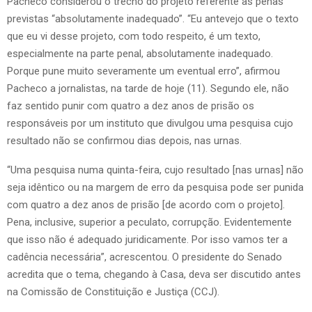
Pacheco considerou o trecho do projeto referente às penas
previstas “absolutamente inadequado”. “Eu antevejo que o texto
que eu vi desse projeto, com todo respeito, é um texto,
especialmente na parte penal, absolutamente inadequado.
Porque pune muito severamente um eventual erro”, afirmou
Pacheco a jornalistas, na tarde de hoje (11). Segundo ele, não
faz sentido punir com quatro a dez anos de prisão os
responsáveis por um instituto que divulgou uma pesquisa cujo
resultado não se confirmou dias depois, nas urnas.
“Uma pesquisa numa quinta-feira, cujo resultado [nas urnas] não
seja idêntico ou na margem de erro da pesquisa pode ser punida
com quatro a dez anos de prisão [de acordo com o projeto].
Pena, inclusive, superior a peculato, corrupção. Evidentemente
que isso não é adequado juridicamente. Por isso vamos ter a
cadência necessária”, acrescentou. O presidente do Senado
acredita que o tema, chegando à Casa, deva ser discutido antes
na Comissão de Constituição e Justiça (CCJ).