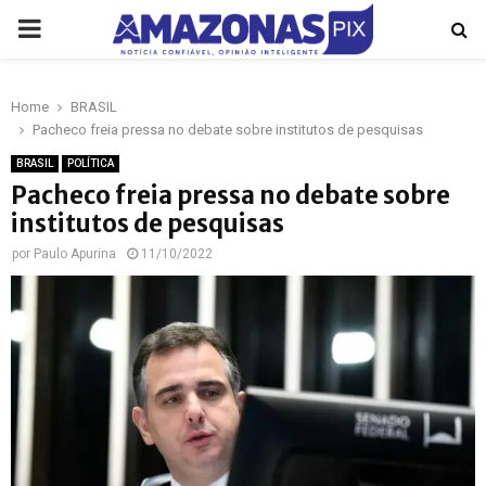
PRIMARY
MENU
Home
BRASIL
p
Pacheco freia pressa no debate sobre institutos de pesquisas
BRASIL
POLÍTICA
Pacheco freia pressa no debate sobre
institutos de pesquisas
por
Paulo Apurina
11/10/2022