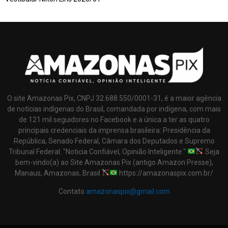
O site Amazonas Pix, CNPJ 32.688.550/0001-31, é a maior agência
de notícias indígenas do Brasil, comandada por indígena, com mais
de 121 mil seguidores no Facebook e a única a ter as quatro
principais credenciais da imprensa brasileira: Presidência da
República, Senado Federal, Câmara dos Deputados e Supremo
Tribunal Federal. "Noticia Confiável, Opinião Inteligente."
Seja
bem-vindo(a) ao Site Amazonas Pix (antigo Amazon Presse),
Manaus, Amazonas, Brasil
https://amazonaspix.com.br/
Contato
amazonaspix@gmail.com