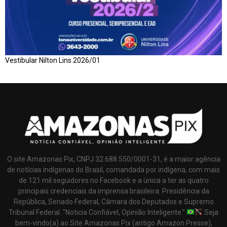
Vestibular Nilton Lins 2026/01
O site Amazonas Pix, CNPJ 32.688.550/0001-31, é a maior agência
de notícias indígenas do Brasil, comandada por indígena, com mais
de 121 mil seguidores no Facebook e a única a ter as quatro
principais credenciais da imprensa brasileira: Presidência da
República, Senado Federal, Câmara dos Deputados e Supremo
Tribunal Federal. "Noticia Confiável, Opinião Inteligente."
Seja
bem-vindo(a) ao Site Amazonas Pix (antigo Amazon Presse),