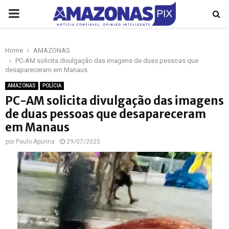
PRIMARY
MENU
Home
AMAZONAS
p
PC-AM solicita divulgação das imagens de duas pessoas que
desapareceram em Manaus
AMAZONAS
POLÍCIA
PC-AM solicita divulgação das imagens
de duas pessoas que desapareceram
em Manaus
por
Paulo Apurina
29/07/2025