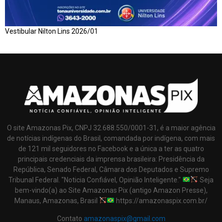
Vestibular Nilton Lins 2026/01
O site Amazonas Pix, CNPJ 32.688.550/0001-31, é a maior agência
de notícias indígenas do Brasil, comandada por indígena, com mais
de 121 mil seguidores no Facebook e a única a ter as quatro
principais credenciais da imprensa brasileira: Presidência da
República, Senado Federal, Câmara dos Deputados e Supremo
Tribunal Federal. "Noticia Confiável, Opinião Inteligente."
Seja
bem-vindo(a) ao Site Amazonas Pix (antigo Amazon Presse),
Manaus, Amazonas, Brasil
https://amazonaspix.com.br/
Contato
amazonaspix@gmail.com