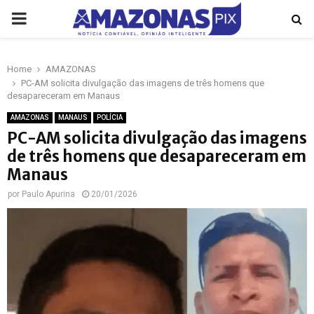
PRIMARY
MENU
Home
AMAZONAS
p
PC-AM solicita divulgação das imagens de três homens que
desapareceram em Manaus
AMAZONAS
MANAUS
POLÍCIA
PC-AM solicita divulgação das imagens
de três homens que desapareceram em
Manaus
por
Paulo Apurina
20/01/2026