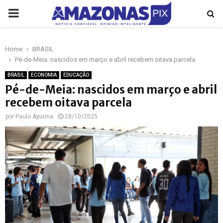
PRIMARY
MENU
Home
BRASIL
p
Pé-de-Meia: nascidos em março e abril recebem oitava parcela
BRASIL
ECONOMIA
EDUCAÇÃO
Pé-de-Meia: nascidos em março e abril
recebem oitava parcela
por
Paulo Apurina
28/10/2025