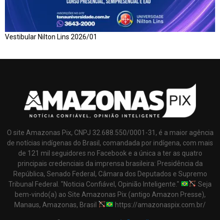
Vestibular Nilton Lins 2026/01
O site Amazonas Pix, CNPJ 32.688.550/0001-31, é a maior agência
de notícias indígenas do Brasil, comandada por indígena, com mais
de 121 mil seguidores no Facebook e a única a ter as quatro
principais credenciais da imprensa brasileira: Presidência da
República, Senado Federal, Câmara dos Deputados e Supremo
Tribunal Federal. "Noticia Confiável, Opinião Inteligente."
Seja
bem-vindo(a) ao Site Amazonas Pix (antigo Amazon Presse),
Manaus, Amazonas, Brasil
https://amazonaspix.com.br/