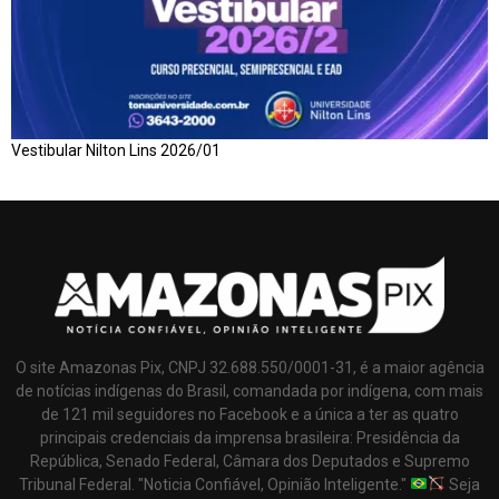
Vestibular Nilton Lins 2026/01
O site Amazonas Pix, CNPJ 32.688.550/0001-31, é a maior agência
de notícias indígenas do Brasil, comandada por indígena, com mais
de 121 mil seguidores no Facebook e a única a ter as quatro
principais credenciais da imprensa brasileira: Presidência da
República, Senado Federal, Câmara dos Deputados e Supremo
Tribunal Federal. "Noticia Confiável, Opinião Inteligente."
Seja