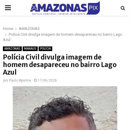
PRIMARY
MENU
Home
AMAZONAS
p
Polícia Civil divulga imagem de homem desapareceu no bairro Lago
Azul
AMAZONAS
MANAUS
POLÍCIA
Polícia Civil divulga imagem de
homem desapareceu no bairro Lago
Azul
por
Paulo Apurina
17/06/2026