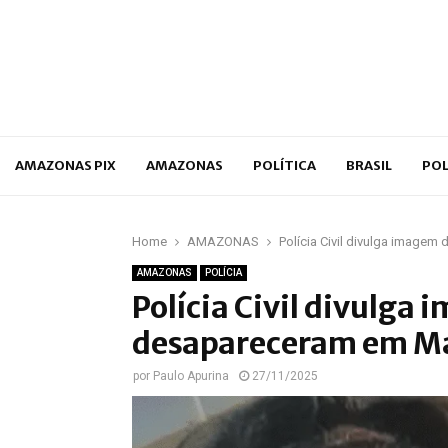
p
AMAZONAS PIX
AMAZONAS
POLÍTICA
BRASIL
POL
Home
AMAZONAS
Polícia Civil divulga image
AMAZONAS
POLÍCIA
Polícia Civil divulga
desapareceram em M
por
Paulo Apurina
27/11/2025