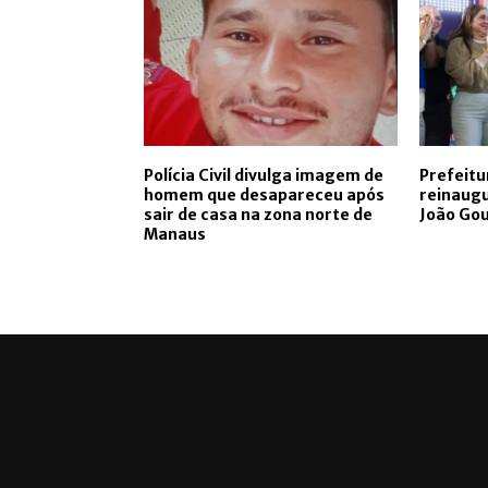
Polícia Civil divulga imagem de
Prefeit
homem que desapareceu após
reinaugu
sair de casa na zona norte de
João Gou
Manaus