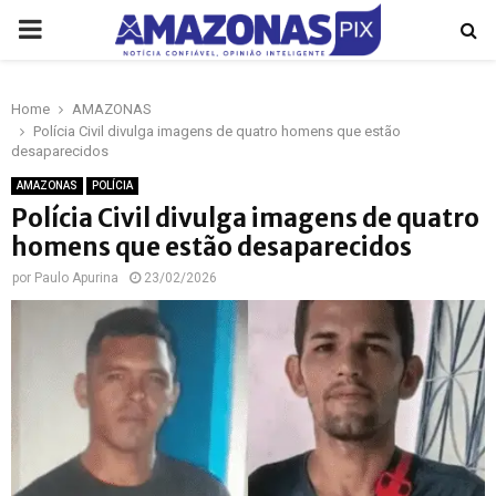
PRIMARY
MENU
Home
AMAZONAS
p
Polícia Civil divulga imagens de quatro homens que estão
desaparecidos
AMAZONAS
POLÍCIA
Polícia Civil divulga imagens de quatro
homens que estão desaparecidos
por
Paulo Apurina
23/02/2026