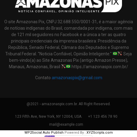
O site Amazonas Pix, CNPJ 32.688.550/0001-31, é a maior agência
de notícias indígenas do Brasil, comandada por indígena, com mais
de 121 mil seguidores no Facebook e a única a ter as quatro
principais credenciais da imprensa brasileira: Presidência da
República, Senado Federal, Câmara dos Deputados e Supremo
Tribunal Federal. "Noticia Confiável, Opinião Inteligente."
Seja
bem-vindo(a) ao Site Amazonas Pix (antigo Amazon Presse),
Manaus, Amazonas, Brasil
https://amazonaspix.com.br/
Contato
amazonaspix@gmail.com
@2021 - amazonaspix.com.br. All Right Reserved.
123 Fifth Ave, New York, NY 12004, USA.
+1 123 456 78 90
mail@example.com
WP2Social Auto Publish
Powered By :
XYZScripts.com