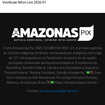
Vestibular Nilton Lins 2026/01
O site Amazonas Pix, CNPJ 32.688.550/0001-31, é a maior agência
de notícias indígenas do Brasil, comandada por indígena, com mais
de 121 mil seguidores no Facebook e a única a ter as quatro
principais credenciais da imprensa brasileira: Presidência da
República, Senado Federal, Câmara dos Deputados e Supremo
Tribunal Federal. "Noticia Confiável, Opinião Inteligente."
Seja
bem-vindo(a) ao Site Amazonas Pix (antigo Amazon Presse),
Manaus, Amazonas, Brasil
https://amazonaspix.com.br/
Contato
amazonaspix@gmail.com