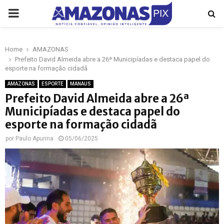
PRIMARY
MENU
Home
AMAZONAS
p
Prefeito David Almeida abre a 26ª Municipíadas e destaca papel do
esporte na formação cidadã
AMAZONAS
ESPORTE
MANAUS
Prefeito David Almeida abre a 26ª
Municipíadas e destaca papel do
esporte na formação cidadã
por
Paulo Apurina
05/06/2025