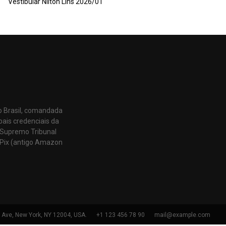
Vestibular Nilton Lins 2026/01
o Brasil, comandada
pais credenciais da
 Supremo Tribunal
Pix (antigo Amazon
h Ave, New York, NY 12004, USA.
+1 123 456 78 90
mail@example.com