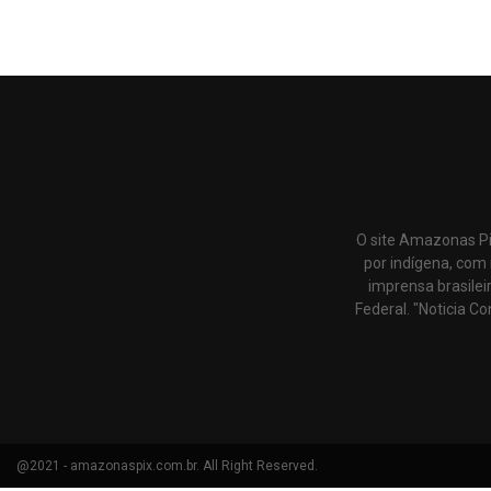
O site Amazonas Pi
por indígena, com 
imprensa brasilei
Federal. "Noticia Co
@2021 - amazonaspix.com.br. All Right Reserved.