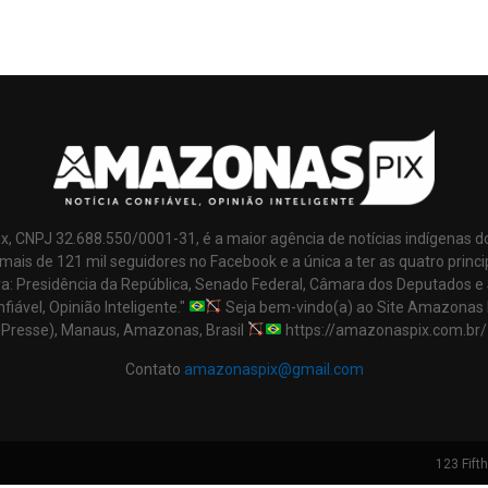
x, CNPJ 32.688.550/0001-31, é a maior agência de notícias indígenas d
mais de 121 mil seguidores no Facebook e a única a ter as quatro princi
ra: Presidência da República, Senado Federal, Câmara dos Deputados e
nfiável, Opinião Inteligente."
Seja bem-vindo(a) ao Site Amazonas 
Presse), Manaus, Amazonas, Brasil
https://amazonaspix.com.br/
Contato
amazonaspix@gmail.com
123 Fift