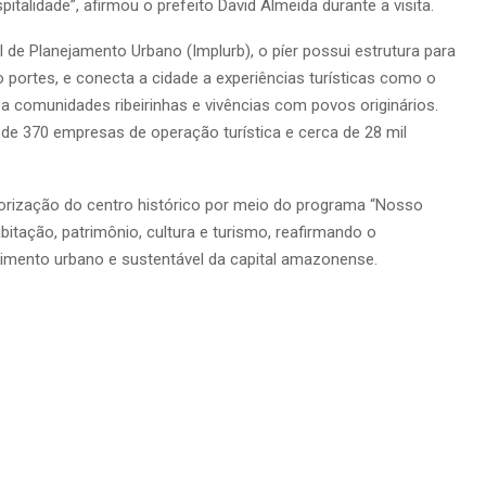
italidade”, afirmou o prefeito David Almeida durante a visita.
l de Planejamento Urbano (Implurb), o píer possui estrutura para
ortes, e conecta a cidade a experiências turísticas como o
a comunidades ribeirinhas e vivências com povos originários.
 de 370 empresas de operação turística e cerca de 28 mil
lorização do centro histórico por meio do programa “Nosso
itação, patrimônio, cultura e turismo, reafirmando o
mento urbano e sustentável da capital amazonense.