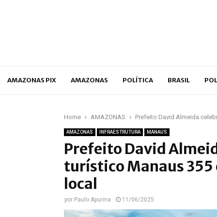
p
AMAZONAS PIX
AMAZONAS
POLÍTICA
BRASIL
POL
Home
AMAZONAS
Prefeito David Almeida celebr
AMAZONAS
INFRAESTRUTURA
MANAUS
Prefeito David Almeid
turístico Manaus 355 
local
por
Paulo Apurina
11/06/2025