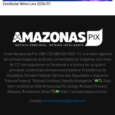
Vestibular Nilton Lins 2026/01
O site Amazonas Pix, CNPJ 32.688.550/0001-31, é a maior agência
de notícias indígenas do Brasil, comandada por indígena, com mais
de 121 mil seguidores no Facebook e a única a ter as quatro
principais credenciais da imprensa brasileira: Presidência da
República, Senado Federal, Câmara dos Deputados e Supremo
Tribunal Federal. "Noticia Confiável, Opinião Inteligente."
Seja
bem-vindo(a) ao Site Amazonas Pix (antigo Amazon Presse),
Manaus, Amazonas, Brasil
https://amazonaspix.com.br/
Contato
amazonaspix@gmail.com