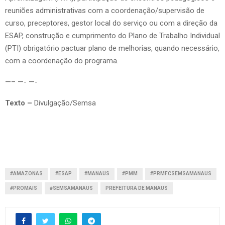
reuniões administrativas com a coordenação/supervisão de
curso, preceptores, gestor local do serviço ou com a direção da
ESAP, construção e cumprimento do Plano de Trabalho Individual
(PTI) obrigatório pactuar plano de melhorias, quando necessário,
com a coordenação do programa.
—– —- —-
Texto –
Divulgação/Semsa
#AMAZONAS
#ESAP
#MANAUS
#PMM
#PRMFCSEMSAMANAUS
#PROMAIS
#SEMSAMANAUS
PREFEITURA DE MANAUS