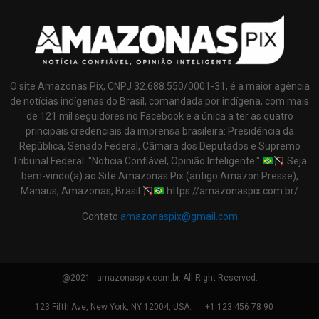
O site Amazonas Pix, CNPJ 32.688.550/0001-31, é a maior agência
de notícias indígenas do Brasil, comandada por indígena, com mais
de 121 mil seguidores no Facebook e a única a ter as quatro
principais credenciais da imprensa brasileira: Presidência da
República, Senado Federal, Câmara dos Deputados e Supremo
Tribunal Federal. "Noticia Confiável, Opinião Inteligente."
Seja
bem-vindo(a) ao Site Amazonas Pix (antigo Amazon Presse),
Manaus, Amazonas, Brasil
https://amazonaspix.com.br/
Contato
amazonaspix@gmail.com
@2021 - amazonaspix.com.br. All Right Reserved.
123 Fifth Ave, New York, NY 12004, USA.
+1 123 456 78 90