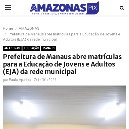
PRIMARY
MENU
Home
AMAZONAS
p
Prefeitura de Manaus abre matrículas para a Educação de Jovens e
Adultos (EJA) da rede municipal
AMAZONAS
EDUCAÇÃO
MANAUS
Prefeitura de Manaus abre matrículas
para a Educação de Jovens e Adultos
(EJA) da rede municipal
por
Paulo Apurina
14/01/2026