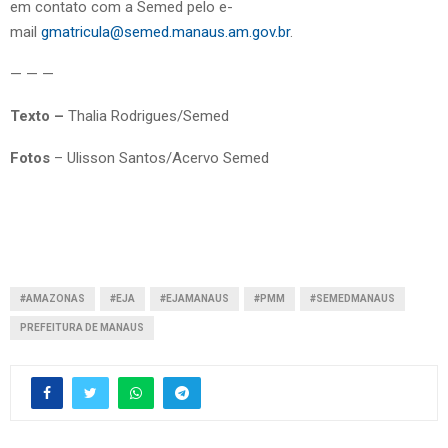
em contato com a Semed pelo e-
mail
gmatricula@semed.manaus.am.gov.br
.
— — —
Texto –
Thalia Rodrigues/Semed
Fotos
– Ulisson Santos/Acervo Semed
#AMAZONAS
#EJA
#EJAMANAUS
#PMM
#SEMEDMANAUS
PREFEITURA DE MANAUS