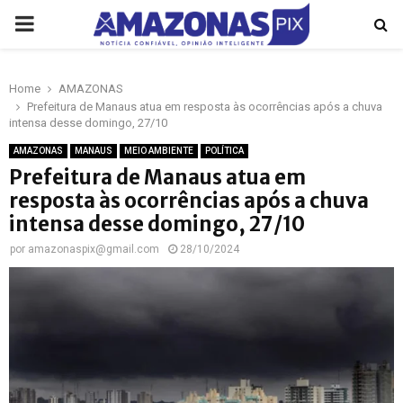
PRIMARY
MENU
Home
AMAZONAS
p
Prefeitura de Manaus atua em resposta às ocorrências após a chuva
intensa desse domingo, 27/10
AMAZONAS
MANAUS
MEIO AMBIENTE
POLÍTICA
Prefeitura de Manaus atua em
resposta às ocorrências após a chuva
intensa desse domingo, 27/10
por
amazonaspix@gmail.com
28/10/2024