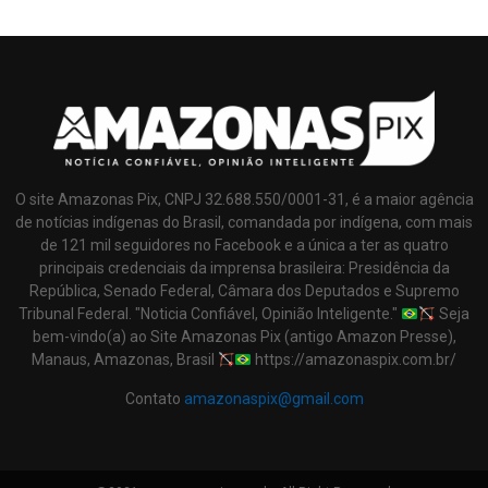
O site Amazonas Pix, CNPJ 32.688.550/0001-31, é a maior agência
de notícias indígenas do Brasil, comandada por indígena, com mais
de 121 mil seguidores no Facebook e a única a ter as quatro
principais credenciais da imprensa brasileira: Presidência da
República, Senado Federal, Câmara dos Deputados e Supremo
Tribunal Federal. "Noticia Confiável, Opinião Inteligente."
Seja
bem-vindo(a) ao Site Amazonas Pix (antigo Amazon Presse),
Manaus, Amazonas, Brasil
https://amazonaspix.com.br/
Contato
amazonaspix@gmail.com