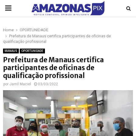
PRIMARY
MENU
Home
OPORTUNIDADE
p
Prefeitura de Manaus certifica participantes de oficinas de
qualificação profissional
MANAUS
OPORTUNIDADE
Prefeitura de Manaus certifica
participantes de oficinas de
qualificação profissional
por
Jamil Maciel
03/03/2022