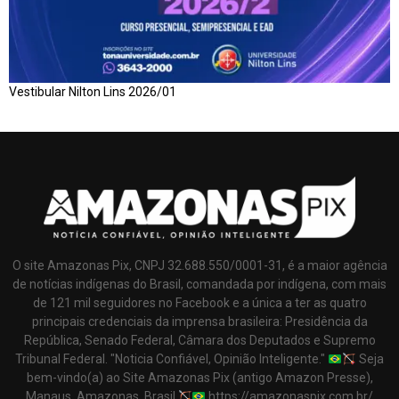
Vestibular Nilton Lins 2026/01
O site Amazonas Pix, CNPJ 32.688.550/0001-31, é a maior agência
de notícias indígenas do Brasil, comandada por indígena, com mais
de 121 mil seguidores no Facebook e a única a ter as quatro
principais credenciais da imprensa brasileira: Presidência da
República, Senado Federal, Câmara dos Deputados e Supremo
Tribunal Federal. "Noticia Confiável, Opinião Inteligente."
Seja
bem-vindo(a) ao Site Amazonas Pix (antigo Amazon Presse),
Manaus, Amazonas, Brasil
https://amazonaspix.com.br/