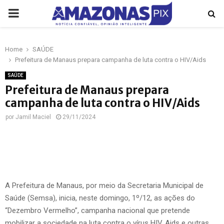
PRIMARY
MENU
Home
SAÚDE
p
Prefeitura de Manaus prepara campanha de luta contra o HIV/Aids
SAÚDE
Prefeitura de Manaus prepara
campanha de luta contra o HIV/Aids
por
Jamil Maciel
29/11/2024
A Prefeitura de Manaus, por meio da Secretaria Municipal de
Saúde (Semsa), inicia, neste domingo, 1º/12, as ações do
“Dezembro Vermelho”, campanha nacional que pretende
mobilizar a sociedade na luta contra o vírus HIV, Aids e outras