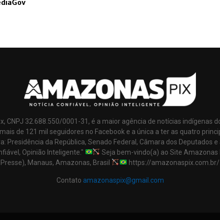
ediaGov
x, CNPJ 32.688.550/0001-31, é a maior agência de notícias indígenas d
mais de 121 mil seguidores no Facebook e a única a ter as quatro princi
ra: Presidência da República, Senado Federal, Câmara dos Deputados e
nfiável, Opinião Inteligente."
Seja bem-vindo(a) ao Site Amazonas 
Presse), Manaus, Amazonas, Brasil
https://amazonaspix.com.br/
Contato
amazonaspix@gmail.com