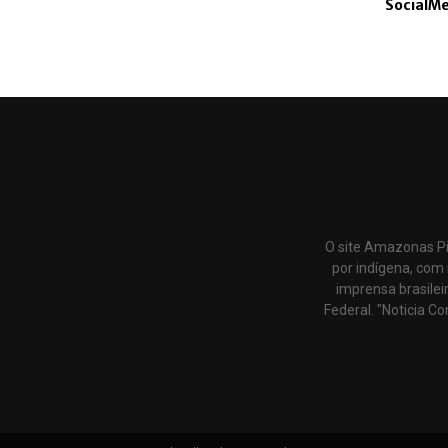
SocialM
O site Amazonas Pi
por indígena, com 
imprensa brasilei
Federal. "Noticia Co