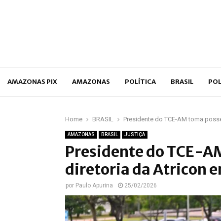
p
AMAZONAS PIX
AMAZONAS
POLÍTICA
BRASIL
POL
Home
BRASIL
Presidente do TCE-AM toma posse 
AMAZONAS
BRASIL
JUSTIÇA
Presidente do TCE-A
diretoria da Atricon e
por
Paulo Apurina
25/02/2026