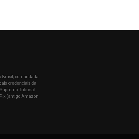
o Brasil, comandada
pais credenciais da
 Supremo Tribunal
Pix (antigo Amazon