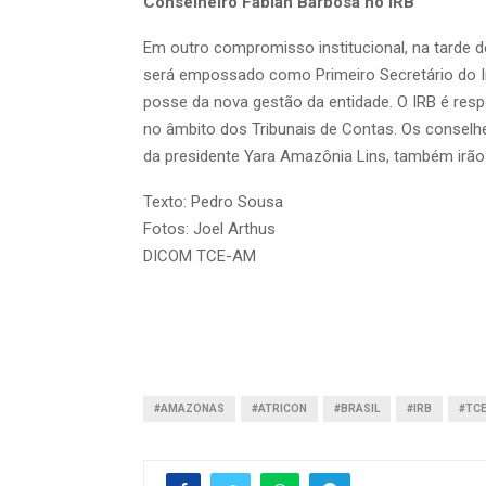
Conselheiro Fabian Barbosa no IRB
Em outro compromisso institucional, na tarde 
será empossado como Primeiro Secretário do In
posse da nova gestão da entidade. O IRB é res
no âmbito dos Tribunais de Contas. Os conselhei
da presidente Yara Amazônia Lins, também irão p
Texto: Pedro Sousa
Fotos: Joel Arthus
DICOM TCE-AM
#AMAZONAS
#ATRICON
#BRASIL
#IRB
#TC