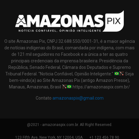
O site Amazonas Pix, CNPJ 32.688.550/0001-31, é a maior agência
de notícias indígenas do Brasil, comandada por indígena, com mais
de 121 mil seguidores no Facebook e a única a ter as quatro
principais credenciais da imprensa brasileira: Presidência da
República, Senado Federal, Câmara dos Deputados e Supremo
Tribunal Federal. "Noticia Confiável, Opinião Inteligente."
Seja
bem-vindo(a) ao Site Amazonas Pix (antigo Amazon Presse),
Manaus, Amazonas, Brasil
https://amazonaspix.com.br/
Contato
amazonaspix@gmail.com
@2021 - amazonaspix.com.br. All Right Reserved.
123 Fifth Ave, New York, NY 12004, USA.
+1 123 456 78 90