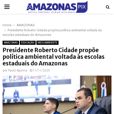
PRIMARY
MENU
Home
AMAZONAS
p
Presidente Roberto Cidade propõe política ambiental voltada às
escolas estaduais do Amazonas
AMAZONAS
EDUCAÇÃO
MEIO AMBIENTE
Presidente Roberto Cidade propõe
política ambiental voltada às escolas
estaduais do Amazonas
por
Paulo Apurina
11/11/2025